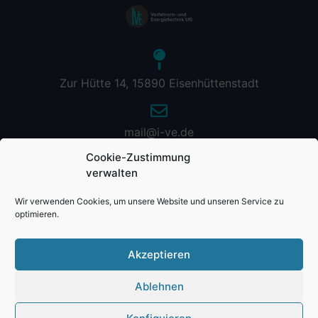
Zur Hütte 14, 15890 Eisenhüttenstadt
mail@i-ve.de
Cookie-Zustimmung
verwalten
Wir verwenden Cookies, um unsere Website und unseren Service zu
optimieren.
Akzeptieren
© 2024 IVE – Verfahrens- und Energietechnik UG
(haftungsbeschränkt). Alle Rechte vorbehalten.
Ablehnen
Impressum
|
Datenschutzerklärung
|
Cookie-Richtlinie
(EU)